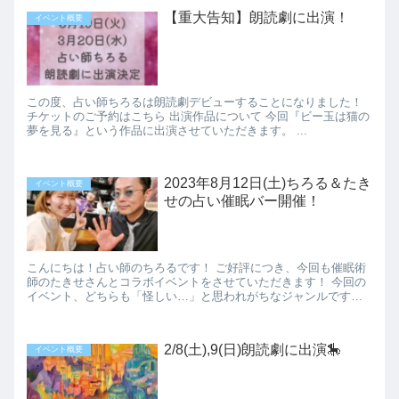
【重大告知】朗読劇に出演！
イベント概要
この度、占い師ちろるは朗読劇デビューすることになりました！
チケットのご予約はこちら 出演作品について 今回『ビー玉は猫の
夢を見る』という作品に出演させていただきます。 ...
2023年8月12日(土)ちろる＆たき
イベント概要
せの占い催眠バー開催！
こんにちは！占い師のちろるです！ ご好評につき、今回も催眠術
師のたきせさんとコラボイベントをさせていただきます！ 今回の
イベント、どちらも「怪しい…」と思われがちなジャンルです
が、私もたきせさんも怪しい要素一切なしです！ ...
2/8(土),9(日)朗読劇に出演🎠
イベント概要