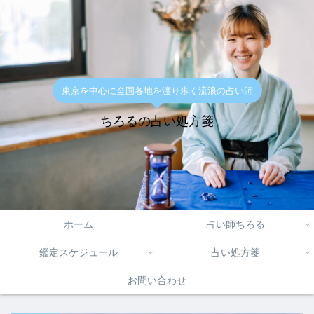
東京を中心に全国各地を渡り歩く流浪の占い師
ちろるの占い処方箋
ホーム
占い師ちろる
鑑定スケジュール
占い処方箋
お問い合わせ