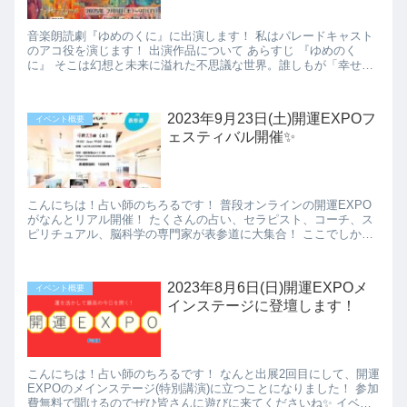
音楽朗読劇『ゆめのくに』に出演します！ 私はパレードキャスト
のアコ役を演じます！ 出演作品について あらすじ 『ゆめのく
に』 そこは幻想と未来に溢れた不思議な世界。誰しもが「幸せに
なれる」テー...
2023年9月23日(土)開運EXPOフ
イベント概要
ェスティバル開催✨
こんにちは！占い師のちろるです！ 普段オンラインの開運EXPO
がなんとリアル開催！ たくさんの占い、セラピスト、コーチ、ス
ピリチュアル、脳科学の専門家が表参道に大集合！ ここでしか手
に入らない、体験できないものが...
2023年8月6日(日)開運EXPOメ
イベント概要
インステージに登壇します！
こんにちは！占い師のちろるです！ なんと出展2回目にして、開運
EXPOのメインステージ(特別講演)に立つことになりました！ 参加
費無料で聞けるのでぜひ皆さんに遊びに来てくださいね✨ イベン