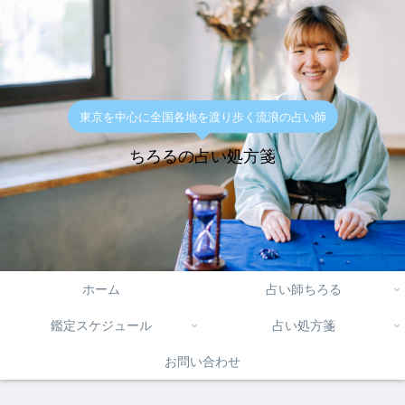
東京を中心に全国各地を渡り歩く流浪の占い師
ちろるの占い処方箋
ホーム
占い師ちろる
鑑定スケジュール
占い処方箋
お問い合わせ