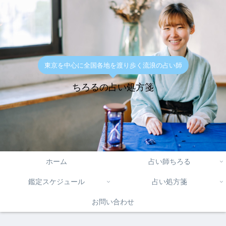
東京を中心に全国各地を渡り歩く流浪の占い師
ちろるの占い処方箋
ホーム
占い師ちろる
鑑定スケジュール
占い処方箋
お問い合わせ