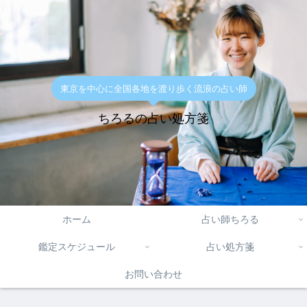
東京を中心に全国各地を渡り歩く流浪の占い師
ちろるの占い処方箋
ホーム
占い師ちろる
鑑定スケジュール
占い処方箋
お問い合わせ