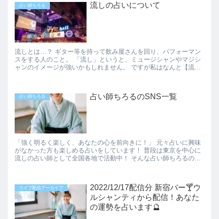
流しの占いについて
占い師ちろる
流しとは…？ ギター等を持って飲み屋さんを回り、パフォーマン
スをする人のこと。 「流し」というと、ミュージシャンやマジシ
ャンのイメージが強いかもしれません。 ですが私はなんと【流し
の占い師】として活動しています！...
占い師ちろるのSNS一覧
占い師ちろる
「強く明るく楽しく、あなたの心を前向きに！」 元々占いに興味
がなかった方も楽しめる占いをしています！ 普段は東京を中心に
流しの占い師として全国各地で活動中！ そんな占い師ちろるの活
動は下記SNSで発信していますの...
2022/12/17配信分 新宿バー🍸️ウ
ライブ配信アーカイブ
ルシャンティから配信！あなた
の運勢を占います🔮