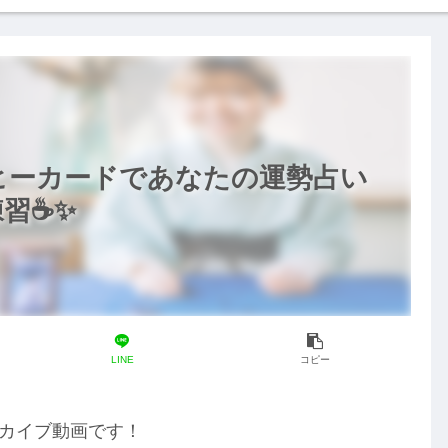
 コーヒーカードであなたの運勢占い
習☕✨️
LINE
コピー
のアーカイブ動画です！