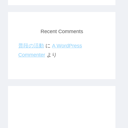
Recent Comments
普段の活動
に
A WordPress
Commenter
より