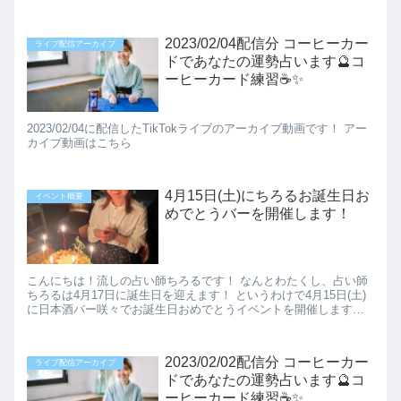
2023/02/04配信分 コーヒーカー
ライブ配信アーカイブ
ドであなたの運勢占います🔮コ
ーヒーカード練習☕✨️
2023/02/04に配信したTikTokライブのアーカイブ動画です！ アー
カイブ動画はこちら
4月15日(土)にちろるお誕生日お
イベント概要
めでとうバーを開催します！
こんにちは！流しの占い師ちろるです！ なんとわたくし、占い師
ちろるは4月17日に誕生日を迎えます！ というわけで4月15日(土)
に日本酒バー咲々でお誕生日おめでとうイベントを開催します！
イベントの概要！ ...
2023/02/02配信分 コーヒーカー
ライブ配信アーカイブ
ドであなたの運勢占います🔮コ
ーヒーカード練習☕✨️