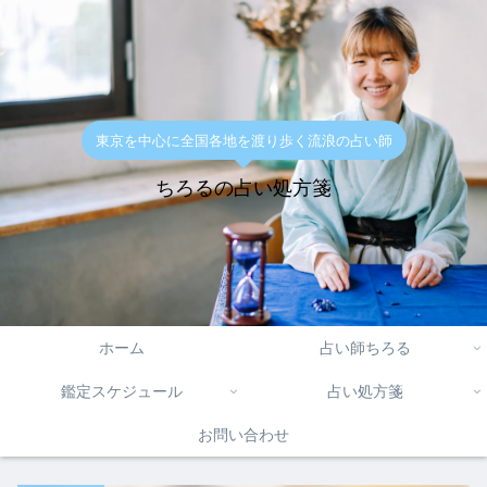
東京を中心に全国各地を渡り歩く流浪の占い師
ちろるの占い処方箋
ホーム
占い師ちろる
鑑定スケジュール
占い処方箋
お問い合わせ