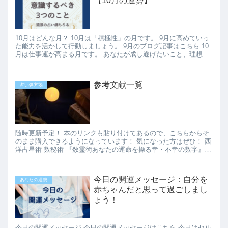
【10月の運勢】
10月はどんな月？ 10月は「積極性」の月です。 9月に高めていっ
た能力を活かして行動しましょう。 9月のブログ記事はこちら 10
月は仕事運が高まる月です。 あなたが成し遂げたいこと、理想と
す...
参考文献一覧
占い処方箋
随時更新予定！ 本のリンクも貼り付けてあるので、こちらからそ
のまま購入できるようになっています！ 気になった方はぜひ！ 西
洋占星術 数秘術 『数霊術あなたの運命を操る幸・不幸の数字』、
大下美和...
今日の開運メッセージ：自分を
あなたの運勢
赤ちゃんだと思って過ごしまし
ょう！
今日の開運メッセージ 今日の開運メッセージはこちら 今日はセル