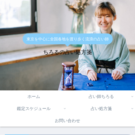
東京を中心に全国各地を渡り歩く流浪の占い師
ちろるの占い処方箋
ホーム
占い師ちろる
鑑定スケジュール
占い処方箋
お問い合わせ