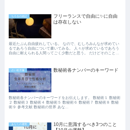
フリーランスで自由に✨に自由
ちろるの雑記
は存在しない
最近たぶん自由疲れしている。 なので、むしろみんなが求めてい
るであろう自由について書いてみる。 人々が求めているであろう
自由に耐えられる人間ってごく少数だと思う。 だけどそのことっ
て自由をやってみないと気付けないんだよね...
数秘術各ナンバーのキーワード
占い処方箋
数秘術各ナンバーのキーワードをお伝えします。 数秘術１ 数秘術
２ 数秘術３ 数秘術４ 数秘術５ 数秘術６ 数秘術７ 数秘術８ 数秘
術９ 参考文献 数秘術の世界 あな...
10月に意識するべき3つのこと
あなたの運勢