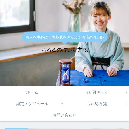
東京を中心に全国各地を渡り歩く流浪の占い師
ちろるの占い処方箋
ホーム
占い師ちろる
鑑定スケジュール
占い処方箋
お問い合わせ