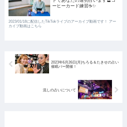
ドであなたの運勢占います🔮コ
ーヒーカード練習☕✨️
2023/01/18に配信したTikTokライブのアーカイブ動画です！ アー
カイブ動画はこちら
2023年6月26日(月)ちろる＆たきせの占い
催眠バー開催！
流しの占いについて