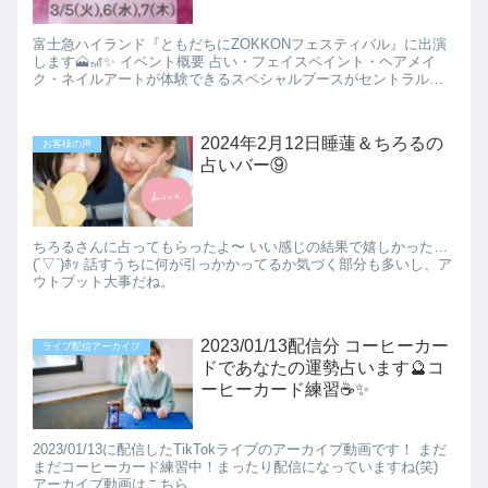
富士急ハイランド『ともだちにZOKKONフェスティバル』に出演
します🗻🎢✨ イベント概要 占い・フェイスペイント・ヘアメイ
ク・ネイルアートが体験できるスペシャルブースがセントラルパ
ークに登場‼️ 皆さんの卒業後・...
2024年2月12日睡蓮＆ちろるの
お客様の声
占いバー⑨
ちろるさんに占ってもらったよ〜 いい感じの結果で嬉しかった…
(´▽`)ﾎｯ 話すうちに何が引っかかってるか気づく部分も多いし、ア
ウトプット大事だね。
2023/01/13配信分 コーヒーカー
ライブ配信アーカイブ
ドであなたの運勢占います🔮コ
ーヒーカード練習☕✨️
2023/01/13に配信したTikTokライブのアーカイブ動画です！ まだ
まだコーヒーカード練習中！まったり配信になっていますね(笑)
アーカイブ動画はこちら