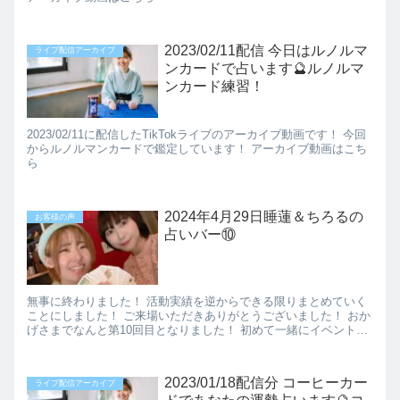
2023/02/11配信 今日はルノルマ
ライブ配信アーカイブ
ンカードで占います🔮ルノルマ
ンカード練習！
2023/02/11に配信したTikTokライブのアーカイブ動画です！ 今回
からルノルマンカードで鑑定しています！ アーカイブ動画はこち
ら
2024年4月29日睡蓮＆ちろるの
お客様の声
占いバー⑩
無事に終わりました！ 活動実績を逆からできる限りまとめていく
ことにしました！ ご来場いただきありがとうございました！ おか
げさまでなんと第10回目となりました！ 初めて一緒にイベントを
したのが2021年11月だった...
2023/01/18配信分 コーヒーカー
ライブ配信アーカイブ