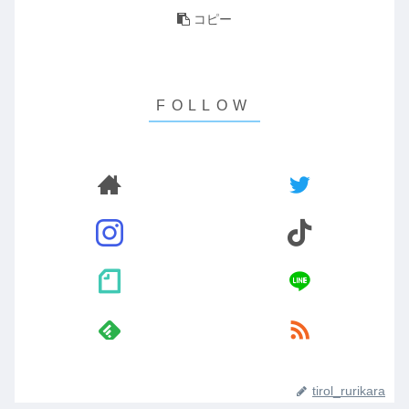
コピー
tirol_rurikara