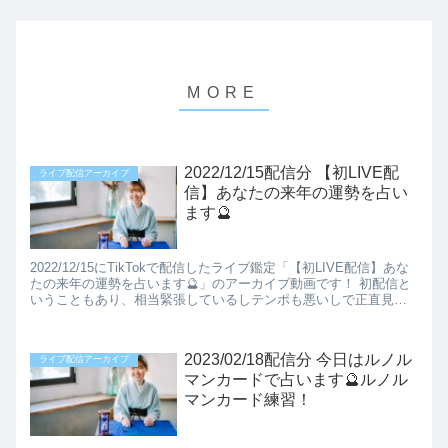
2022/12/15配信分 【初LIVE配
ライブ配信アーカイブ
信】あなたの来年の運勢を占い
ます🔮
2022/12/15にTikTokで配信したライブ鑑定「【初LIVE配信】あな
たの来年の運勢を占います🔮」のアーカイブ動画です！ 初配信と
いうこともあり、相当緊張しているしテンポも悪いしで正直見て
いられないですね！ 動画をあげ...
2023/02/18配信分 今日はルノル
ライブ配信アーカイブ
マンカードで占います🔮ルノル
マンカード練習！