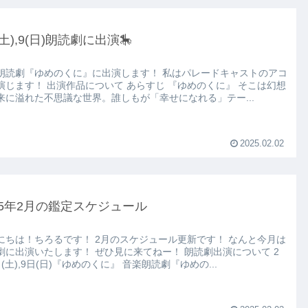
8(土),9(日)朗読劇に出演🎠
劇『ゆめのくに』に出演します！ 私はパレードキャストのアコ
品について あらすじ 『ゆめのくに』 そこは幻想
来に溢れた不思議な世界。誰しもが「幸せになれる」テー...
2025.02.02
25年2月の鑑定スケジュール
ちろるです！ 2月のスケジュール更新です！ なんと今月は
いたします！ ぜひ見に来てねー！ 朗読劇出演について 2
月8日(土),9日(日)『ゆめのくに』 音楽朗読劇『ゆめの...