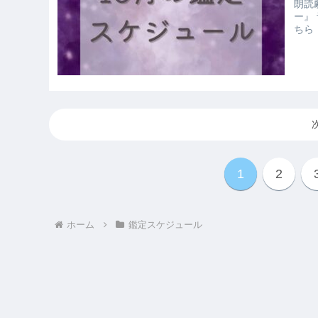
朗読劇出演について
ー』 音楽朗読劇『ノスタルジック・アワー』出演！ 朗読劇の詳細はこ
1
2
ホーム
鑑定スケジュール