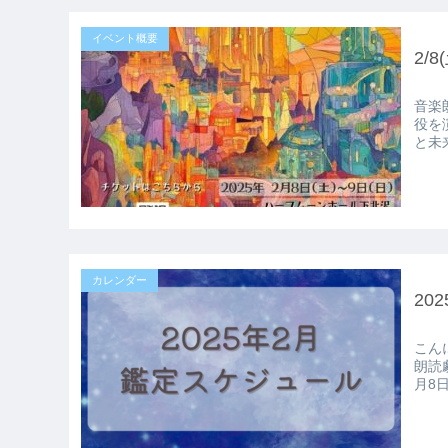
イベント概要
2/
音楽朗読
役を演じます！ 出演作
と未
カレンダー
20
こんにちは！
朗読劇に出演