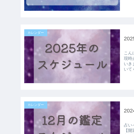
カレンダー
20
こんにちは！
現時点
いきますー！ 詳細決まり
いてく
カレンダー
20
占いイベントにつ
【開運