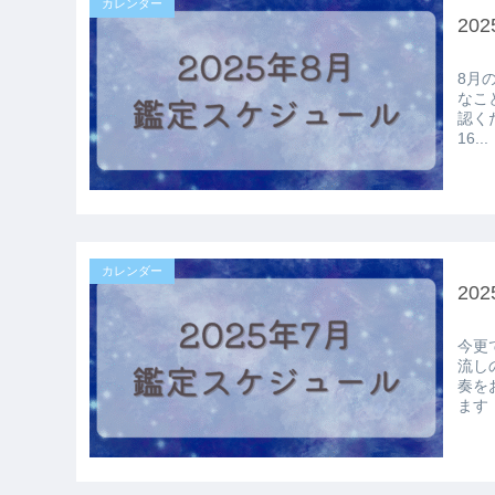
カレンダー
20
8月のスケ
なこ
認くださいませ。 ▶
16...
カレンダー
20
今更です
流しの占いについ
奏をおこ