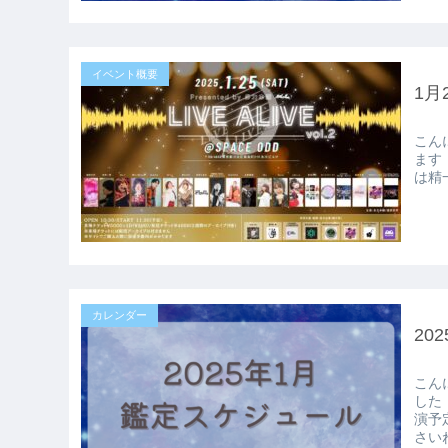
イベント概要
1月
こんにちは！
ます！ 占いもしてお芝居もして何の人なのかよく分
カレンダー
20
こんにちは
した！ 鑑定スケジュールと言いつつ、今月は占い以
演予定です。 詳細は決ま