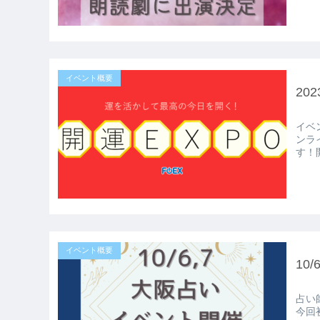
イベント概要
20
イベント概要 【開運EXPO】 
ンラ
イベント概要
10
占い師のちろる
今回初