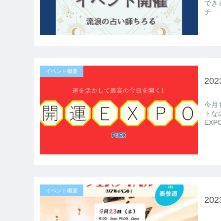
できるのを
チ...
イベント概要
20
今月も開
トなの
イベント概要
20