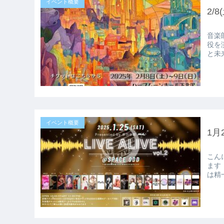
イベント概要
2/
音楽朗読
役を演じます！ 出演作
と未
イベント概要
1月
こんにちは！
ます！ 占いもしてお芝居もして何の人なのかよく分