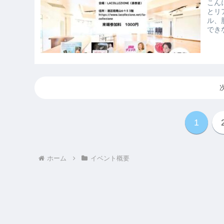
こんにちは
とリアル開催！ たく
ル、脳科
できな
1
ホーム
イベント概要