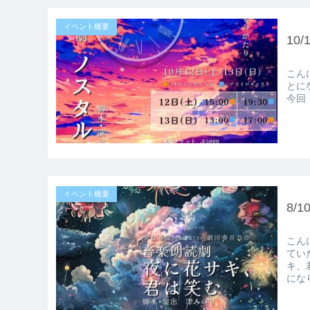
イベント概要
10
こんにちは！
とになりました！ ダ
今回
イベント概要
8/
こんにちは！
ていただく
キ、君
にな